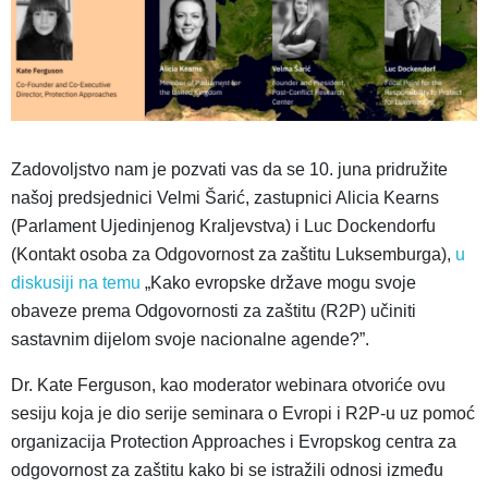
Zadovoljstvo nam je pozvati vas da se 10. juna pridružite
našoj predsjednici Velmi Šarić, zastupnici Alicia Kearns
(Parlament Ujedinjenog Kraljevstva) i Luc Dockendorfu
(Kontakt osoba za Odgovornost za zaštitu Luksemburga),
u
diskusiji na temu
„Kako evropske države mogu svoje
obaveze prema Odgovornosti za zaštitu (R2P) učiniti
sastavnim dijelom svoje nacionalne agende?”.
Dr. Kate Ferguson, kao moderator webinara otvoriće ovu
sesiju koja je dio serije seminara o Evropi i R2P-u uz pomoć
organizacija Protection Approaches i Evropskog centra za
odgovornost za zaštitu kako bi se istražili odnosi između