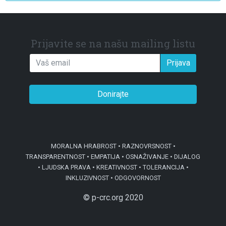
Prijavite se na našu mailing listu
Prijava
Donirajte
MORALNA HRABROST • RAZNOVRSNOST •
TRANSPARENTNOST • EMPATIJA • OSNAŽIVANJE • DIJALOG
• LJUDSKA PRAVA • KREATIVNOST • TOLERANCIJA •
INKLUZIVNOST • ODGOVORNOST
© p-crc.org 2020