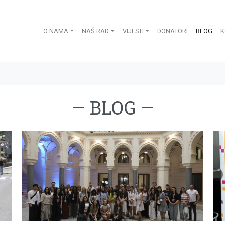
O NAMA
NAŠ RAD
VIJESTI
DONATORI
BLOG
K
—
BLOG
—