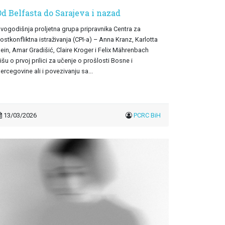
d Belfasta do Sarajeva i nazad
vogodišnja proljetna grupa pripravnika Centra za
ostkonfliktna istraživanja (CPI-a) – Anna Kranz, Karlotta
ein, Amar Gradišić, Claire Kroger i Felix Mährenbach
išu o prvoj prilici za učenje o prošlosti Bosne i
ercegovine ali i povezivanju sa...
13/03/2026
PCRC BiH