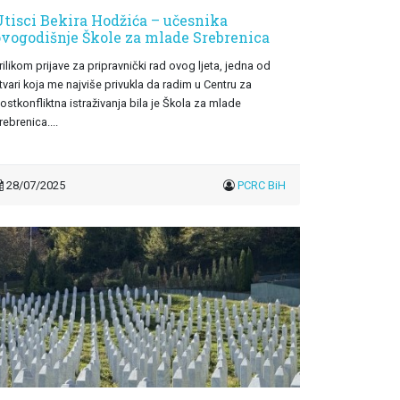
Utisci Bekira Hodžića – učesnika
ovogodišnje Škole za mlade Srebrenica
rilikom prijave za pripravnički rad ovog ljeta, jedna od
tvari koja me najviše privukla da radim u Centru za
ostkonfliktna istraživanja bila je Škola za mlade
rebrenica....
28/07/2025
PCRC BiH