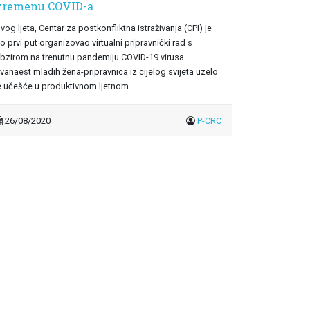
vremenu COVID-a
vog ljeta, Centar za postkonfliktna istraživanja (CPI) je
o prvi put organizovao virtualni pripravnički rad s
bzirom na trenutnu pandemiju COVID-19 virusa.
vanaest mladih žena-pripravnica iz cijelog svijeta uzelo
e učešće u produktivnom ljetnom...
26/08/2020
P-CRC