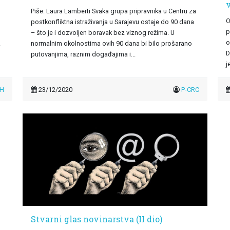
Piše: Laura Lamberti Svaka grupa pripravnika u Centru za
O
postkonfliktna istraživanja u Sarajevu ostaje do 90 dana
p
– što je i dozvoljen boravak bez viznog režima. U
o
.
normalnim okolnostima ovih 90 dana bi bilo prošarano
D
putovanjima, raznim događajima i...
j
iH
23/12/2020
P-CRC
Stvarni glas novinarstva (II dio)