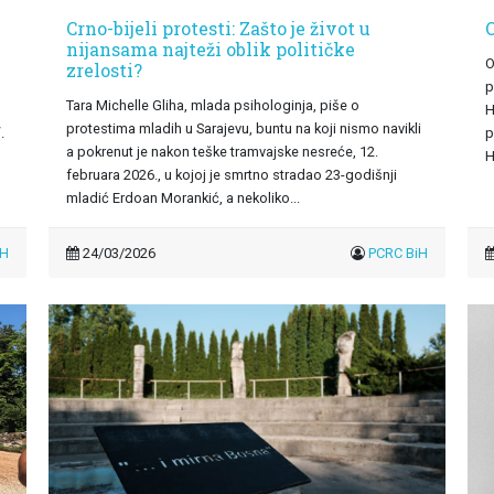
Crno-bijeli protesti: Zašto je život u
O
nijansama najteži oblik političke
O
zrelosti?
p
Tara Michelle Gliha, mlada psihologinja, piše o
H
protestima mladih u Sarajevu, buntu na koji nismo navikli
.
p
a pokrenut je nakon teške tramvajske nesreće, 12.
H
februara 2026., u kojoj je smrtno stradao 23-godišnji
mladić Erdoan Morankić, a nekoliko...
iH
24/03/2026
PCRC BiH