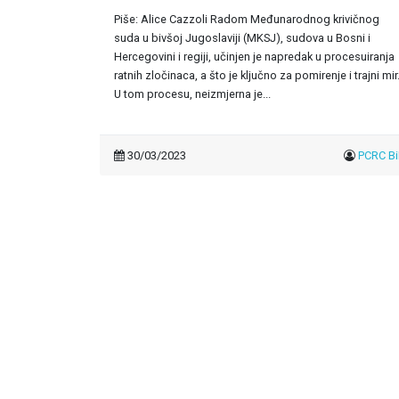
Piše: Alice Cazzoli Radom Međunarodnog krivičnog
suda u bivšoj Jugoslaviji (MKSJ), sudova u Bosni i
Hercegovini i regiji, učinjen je napredak u procesuiranja
ratnih zločinaca, a što je ključno za pomirenje i trajni mir
U tom procesu, neizmjerna je...
30/03/2023
PCRC B