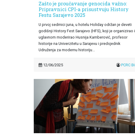
Zašto je proučavanje genocida važno:
Pripravnici CPI-a prisustvuju History
Festu Sarajevo 2025
U prvoj sedmici juna, u hotelu Holiday održan je deveti
godišnji History Fest Sarajevo (HFS), koji je organizirao 
uglavnom moderirao Husnija Kamberović, profesor
historije na Univerzitetu u Sarajevu i predsjednik
Udruženja za modernu historiju...
12/06/2025
PCRC B