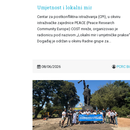
Umjetnost i lokalni mir
Centar za postkonfliktna istraživanja (CPI), u okviru
istraživačke zajednice PEACE (Peace Research
Community Europe) COST mreže, organizovao je
radionicu pod nazivom „Lokalni mir i umjetničke prakse“
Događaj je održan u okviru Radne grupe za...
08/06/2026
PCRC B