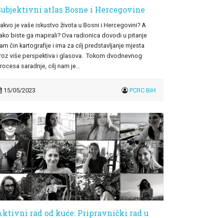
Subjektivni atlas Bosne i Hercegovine
akvo je vaše iskustvo života u Bosni i Hercegovini? A
ako biste ga mapirali? Ova radionica dovodi u pitanje
am čin kartografije i ima za cilj predstavljanje mjesta
roz više perspektiva i glasova. Tokom dvodnevnog
rocesa saradnje, cilj nam je...
15/05/2023
PCRC BiH
Aktivni rad od kuće: Pripravnički rad u