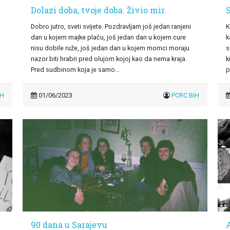
Dolazi doba, tvoje doba. Živio mir.
Dobro jutro, sveti svijete. Pozdravljam još jedan ranjeni
K
dan u kojem majke plaču, još jedan dan u kojem cure
k
nisu dobile ruže, još jedan dan u kojem momci moraju
s
nazor biti hrabri pred olujom kojoj kao da nema kraja.
k
Pred sudbinom koja je samo...
p
iH
01/06/2023
PCRC BiH
90 dana u Sarajevu