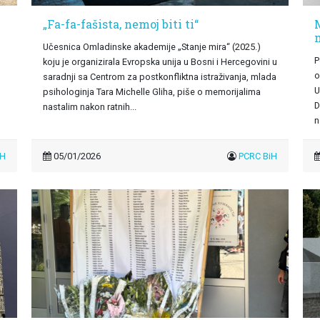
„Fa-fa-fašista, nemoj biti ti“
Učesnica Omladinske akademije „Stanje mira“ (2025.)
P
koju je organizirala Evropska unija u Bosni i Hercegovini u
o
saradnji sa Centrom za postkonfliktna istraživanja, mlada
U
psihologinja Tara Michelle Gliha, piše o memorijalima
D
nastalim nakon ratnih...
n
iH
05/01/2026
PCRC BiH