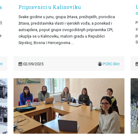
a
Pripravnici u Kalinoviku
Svake godine u junu, grupa žrtava, preživjelih, porodica
I)
P
žrtava, predstavnika vlasti i vjerskih vođa, a ponekad i
s
autsajdera, poput grupe ovogodišnjih pripravnika CPI,
e
p
okuplja se u Kalinoviku, malom gradu u Republici
S
Srpskoj, Bosna i Hercegovina....
iH
02/09/2025
PCRC BiH