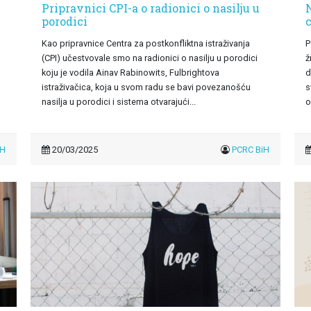
Pripravnici CPI-a o radionici o nasilju u
porodici
Kao pripravnice Centra za postkonfliktna istraživanja
P
(CPI) učestvovale smo na radionici o nasilju u porodici
ž
i
koju je vodila Ainav Rabinowits, Fulbrightova
d
istraživačica, koja u svom radu se bavi povezanošću
s
nasilja u porodici i sistema otvarajući...
o
iH
20/03/2025
PCRC BiH