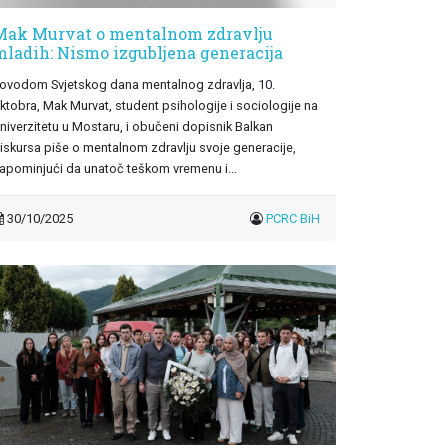
Mak Murvat o mentalnom zdravlju
mladih: Nismo izgubljena generacija
ovodom Svjetskog dana mentalnog zdravlja, 10.
ktobra, Mak Murvat, student psihologije i sociologije na
niverzitetu u Mostaru, i obučeni dopisnik Balkan
iskursa piše o mentalnom zdravlju svoje generacije,
apominjući da unatoč teškom vremenu i...
30/10/2025
PCRC BiH