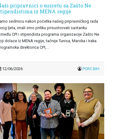
aši pripravnici o susretu sa Zašto Ne
stipendistima iz MENA regije
amo sedmicu nakon početka našeg pripravničkog rada
vog ljeta, imali smo priliku prisustvovati sastanku
zmeđu CPI i stipendista programa organizacije Zašto Ne
oji dolaze iz MENA regije, tačnije Tunisa, Maroka i Iraka.
rogramska direktorica CPI,...
12/06/2026
PCRC BiH