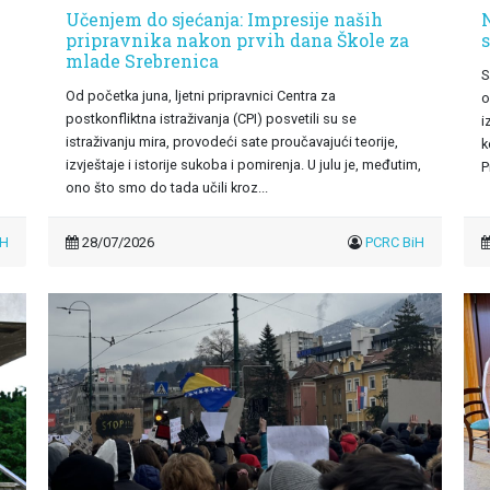
Učenjem do sjećanja: Impresije naših
N
pripravnika nakon prvih dana Škole za
mlade Srebrenica
S
Od početka juna, ljetni pripravnici Centra za
o
postkonfliktna istraživanja (CPI) posvetili su se
i
istraživanju mira, provodeći sate proučavajući teorije,
k
izvještaje i istorije sukoba i pomirenja. U julu je, međutim,
P
ono što smo do tada učili kroz...
iH
28/07/2026
PCRC BiH