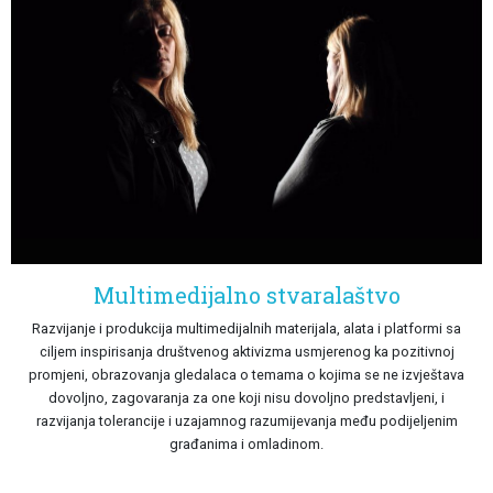
Multimedijalno stvaralaštvo
Razvijanje i produkcija multimedijalnih materijala, alata i platformi sa
ciljem inspirisanja društvenog aktivizma usmjerenog ka pozitivnoj
promjeni, obrazovanja gledalaca o temama o kojima se ne izvještava
dovoljno, zagovaranja za one koji nisu dovoljno predstavljeni, i
razvijanja tolerancije i uzajamnog razumijevanja među podijeljenim
građanima i omladinom.