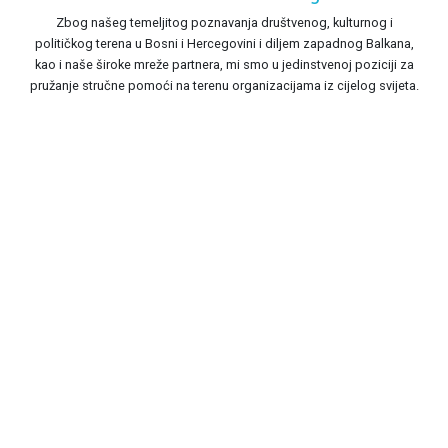
Zbog našeg temeljitog poznavanja društvenog, kulturnog i
političkog terena u Bosni i Hercegovini i diljem zapadnog Balkana,
kao i naše široke mreže partnera, mi smo u jedinstvenoj poziciji za
pružanje stručne pomoći na terenu organizacijama iz cijelog svijeta.
UTICAJ
Od svog osnivanja 2011. godine, CPI je
veoma brzo postao vodeća organizacija
za izgradnju mira na zapadnom
Balkanu.