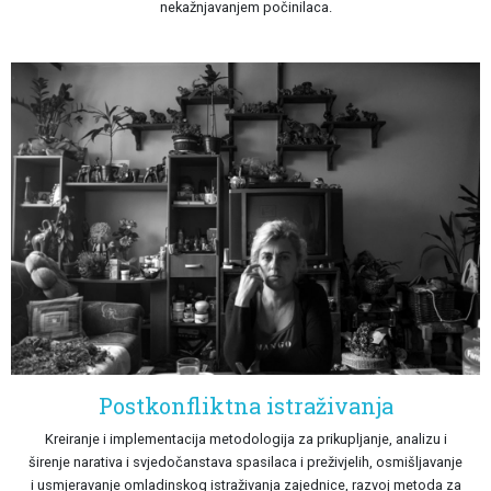
nekažnjavanjem počinilaca.
Postkonfliktna istraživanja
Kreiranje i implementacija metodologija za prikupljanje, analizu i
širenje narativa i svjedočanstava spasilaca i preživjelih, osmišljavanje
i usmjeravanje omladinskog istraživanja zajednice, razvoj metoda za