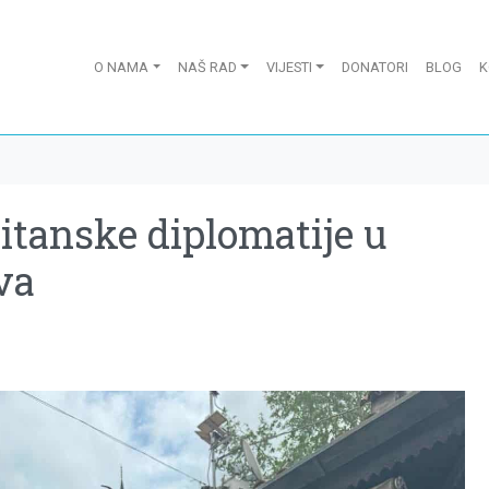
O NAMA
NAŠ RAD
VIJESTI
DONATORI
BLOG
K
itanske diplomatije u
va