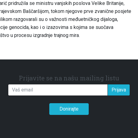
ć pridružila se ministru vanjskih poslova Velike Britanije,
arajevskom Baščaršijom, tokom njegove prve zvanične posjete
ilikom razgovarali su o važnosti međuetničkog dijaloga,
cije genocida, kao i o izazovima s kojima se suočava
vo u procesu izgradnje trajnog mira.
Prijavite se na našu mailing listu
Prijava
Donirajte