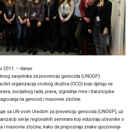
ni 2011. – danas
nog savjetnika za prevenciju genocida (UNOGP)
itet organizacija civilnog društva (OCD) koje djeluju na
rava, socijalnog rada, prava, izgradnje mira i tranzicijske
reagovanja na genocid i masovne zločine.
đuje sa UN-ovim Uredom za prevenciju genocida (UNOGP), uz
izaciji serije regionalnih seminara koji educiraju učesnike o
da i masovne zločine, kako da prepoznaju znake upozorenja