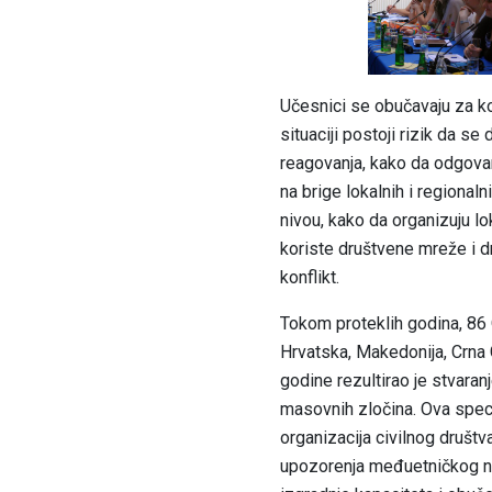
Učesnici se obučavaju za kor
situaciji postoji rizik da s
reagovanja, kako da odgovar
na brige lokalnih i regiona
nivou, kako da organizuju lo
koriste društvene mreže i dr
konflikt.
Tokom proteklih godina, 86
Hrvatska, Makedonija, Crna 
godine rezultirao je stvara
masovnih zločina.
Ova speci
organizacija civilnog društv
upozorenja međuetničkog nas