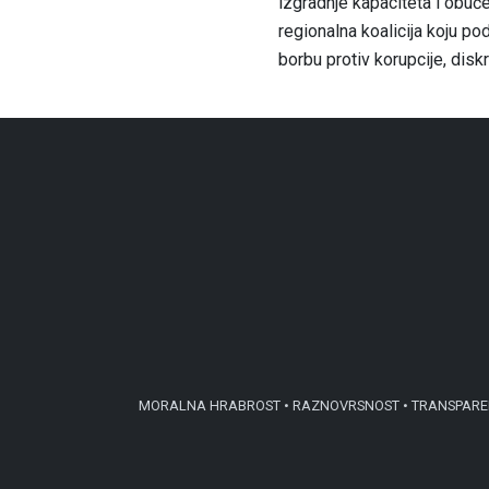
izgradnje kapaciteta i obuč
regionalna koalicija koju 
borbu protiv korupcije, diskr
MORALNA HRABROST • RAZNOVRSNOST • TRANSPARENTN