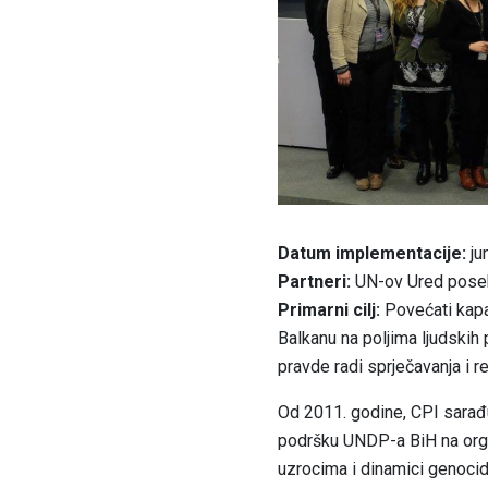
Datum implementacije:
ju
Partneri:
UN-ov Ured poseb
Primarni cilj:
Povećati kapac
Balkanu na poljima ljudskih p
pravde radi sprječavanja i 
Od 2011. godine, CPI sara
podršku UNDP-a BiH na organ
uzrocima i dinamici genoci