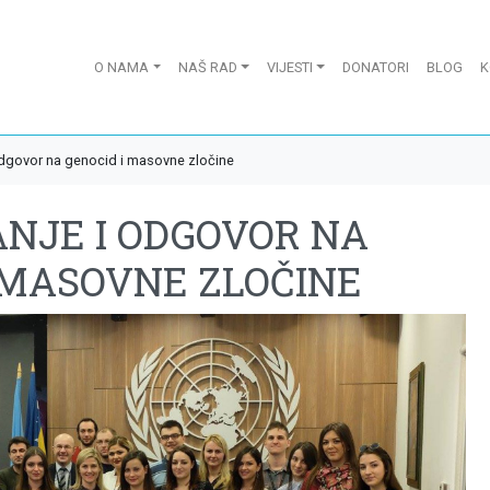
O NAMA
NAŠ RAD
VIJESTI
DONATORI
BLOG
K
odgovor na genocid i masovne zločine
NJE I ODGOVOR NA
 MASOVNE ZLOČINE