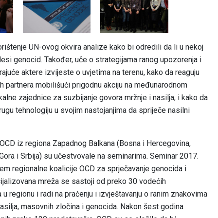
ištenje UN-ovog okvira analize kako bi odredili da li u nekoj
e desi genocid. Također, uče o strategijama ranog upozorenja i
ajuće aktere izvijeste o uvjetima na terenu, kako da reaguju
lnih partnera mobilišući prigodnu akciju na međunarodnom
kalne zajednice za suzbijanje govora mržnje i nasilja, i kako da
ugu tehnologiju u svojim nastojanjima da spriječe nasilni
 OCD iz regiona Zapadnog Balkana (Bosna i Hercegovina,
Gora i Srbija) su učestvovale na seminarima.
Seminar 2017.
njem regionalne koalicije OCD za sprječavanje genocida i
jalizovana mreža se sastoji od preko 30 vodećih
a u regionu i radi na praćenju i izvještavanju o ranim znakovima
ilja, masovnih zločina i genocida.
Nakon šest godina