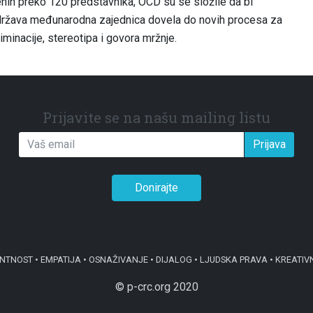
enih preko 120 predstavnika, OCD su se složile da bi
podržava međunarodna zajednica dovela do novih procesa za
iminacije, stereotipa i govora mržnje.
Prijavite se na našu mailing listu
Prijava
Donirajte
OST • EMPATIJA • OSNAŽIVANJE • DIJALOG • LJUDSKA PRAVA • KREATIV
© p-crc.org 2020