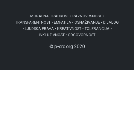
MORALNA HRABROST • RAZNOVRSNOST •
TRANSPARENTNOST • EMPATIJA • OSNAŽIVANJE • DIJALOG
• LJUDSKA PRAVA • KREATIVNOST • TOLERANCIJA •
INKLUZIVNOST • ODGOVORNOST
© p-crc.org 2020