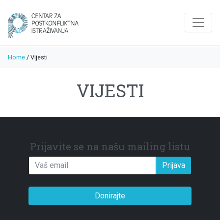
Home
/
Vijesti
VIJESTI
Prijavite se na našu mailing listu
Prijava
Donirajte