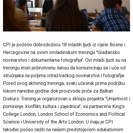
CPI je poželio dobrodošlicu 18 mladih ljudi iz cijele Bosne i
Hercegovine na svom omladinskom treningu "Građansko
novinarstvo i dokumentarna fotografija". Ovi mladi ljudi su na
treningu imali jedinstvenu šansu da komuniciraju sa i uče od
stručnjaka na poljima istraživačkog novinarstva i fotografije.
Pored ovog aktivnog treninga, svaki učesnik prima podršku
tokom naredne godine dok proizvode priče za Balkan
Diskurs. Trening je organizovan u sklopu projekta "Umjetnost i
pomirenje: konflikt, kultura i zajednica", sa partnerima King's
College London, London School of Economics and Political
Science i University of the Arts London. U maju je CPI
također počeo raditi na našem predstojećem edukativnom