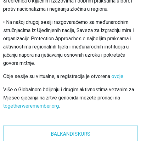
Srebrenica o ključnim izazovima i dobrim praksama u borbi
protiv nacionalizma i negiranja zločina u regionu.
• Na našoj drugoj sesiji razgovaraćemo sa međunarodnim
stručnjacima iz Ujedinjenih nacija, Saveza za izgradnju mira i
organizacije Protection Approaches o najboljim praksama i
aktivnostima regionalnih tijela i međunarodnih institucija u
jačanju napora na rješavanju osnovnih uzroka i pokretača
govora mržnje.
Obje sesije su virtualne, a registracija je otvorena
ovdje
.
Više o Globalnom bdijenju i drugim aktivnostima vezanim za
Mjesec sjećanja na žrtve genocida možete pronaći na
togetherweremember.org
.
BALKANDISKURS