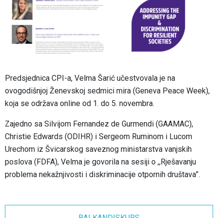
Predsjednica CPI-a, Velma Šarić učestvovala je na
ovogodišnjoj Ženevskoj sedmici mira (Geneva Peace Week),
koja se održava online od 1. do 5. novembra.
Zajedno sa Silvijom Fernandez de Gurmendi (GAAMAC),
Christie Edwards (ODIHR) i Sergeom Ruminom i Lucom
Urechom iz Švicarskog saveznog ministarstva vanjskih
poslova (FDFA), Velma je govorila na sesiji o ,,Rješavanju
problema nekažnjivosti i diskriminacije otpornih društava”.
BALKANDISKURS