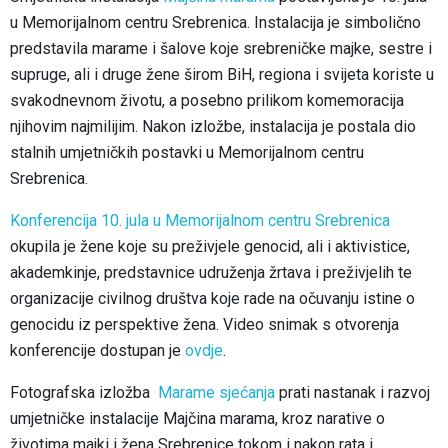
u Memorijalnom centru Srebrenica. Instalacija je simbolično
predstavila marame i šalove koje srebreničke majke, sestre i
supruge, ali i druge žene širom BiH, regiona i svijeta koriste u
svakodnevnom životu, a posebno prilikom komemoracija
njihovim najmilijim. Nakon izložbe, instalacija je postala dio
stalnih umjetničkih postavki u Memorijalnom centru
Srebrenica.
Konferencija 10. jula u Memorijalnom centru Srebrenica
okupila je žene koje su preživjele genocid, ali i aktivistice,
akademkinje, predstavnice udruženja žrtava i preživjelih te
organizacije civilnog društva koje rade na očuvanju istine o
genocidu iz perspektive žena. Video snimak s otvorenja
konferencije dostupan je
ovdje
.
Fotografska izložba
Marame sjećanja
prati nastanak i razvoj
umjetničke instalacije Majčina marama, kroz narative o
životima majki i žena Srebrenice tokom i nakon rata i