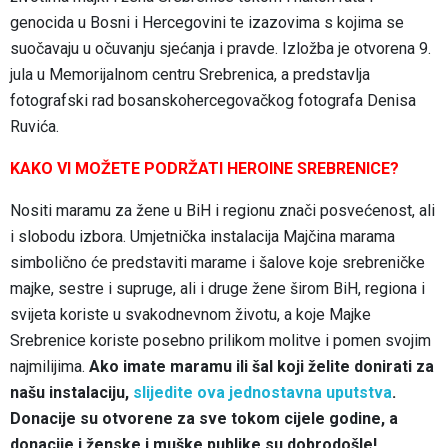
genocida u Bosni i Hercegovini te izazovima s kojima se
suočavaju u očuvanju sjećanja i pravde. Izložba je otvorena 9.
jula u Memorijalnom centru Srebrenica, a predstavlja
fotografski rad bosanskohercegovačkog fotografa Denisa
Ruvića.
KAKO VI MOŽETE PODRŽATI HEROINE SREBRENICE?
Nositi maramu za žene u BiH i regionu znači posvećenost, ali
i slobodu izbora. Umjetnička instalacija Majčina marama
simbolično će predstaviti marame i šalove koje srebreničke
majke, sestre i supruge, ali i druge žene širom BiH, regiona i
svijeta koriste u svakodnevnom životu, a koje Majke
Srebrenice koriste posebno prilikom molitve i pomen svojim
najmilijima.
Ako imate maramu ili šal koji želite donirati za
našu instalaciju,
slijedite ova jednostavna uputstva
.
Donacije su otvorene za sve tokom cijele godine, a
donacije i ženske i muške publike su dobrodošle!