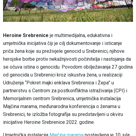
Heroine Srebrenice
je multimedijalna, edukativna i
umjetnička inicijativa čiji je cilj dokumentovanje i isticanje
priča žena koje su preživjele genocid u Srebrenici, njihove
herojske borbe protiv nekažnjivosti počinitelja i nastojanja da
se očuva istina o genocidu. Povodom obilježavanja 27 godina
od genocida u Srebrenici kroz iskustva žena, u realizaciji
Udruženja “Pokret majki enklava Srebrenica i Žepa” u
partnerstvu s Centrom za postkonfliktna istraživanja (CPI) i
Memorijalnim centrom Srebrenica, umjetnička instalacija
Majčina marama, međunarodna konferencija o ženama u
Srebrenici, te izložba fotografija su predstavljeni u okviru
inicijative Heroine Srebrenice 2022. godine.
Umjetnička instalacija
Majčina marama
postavljena je 10. jula