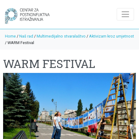
Home
/
Naš rad
/
Multimedijalno stvaralaštvo
/
Aktivizam kroz umjetnost
/
WARM Festival
WARM FESTIVAL