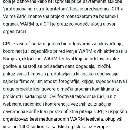
koja je osnovana kako bi ispričala priče savremenih sukoba
“profesionalno i sa integritetom”.Tada je predsjednica CPI-a
Velma šarić imenovana projekt menadžerom za bosanski
ogranak WARM-a, a CPI je preuzeo vodeću ulogu u ovoj
organizaciji.
CPI je više of sedam godina bio odgovoran za rukovođenje,
koordinaciju i zajedničko priređivanje WARM-ovih aktivnosti u
Sarajevu, uključujući WARM festival koji se održava svake
godine, a sastoji se od sedam dana događaja, izložbi,
prikazivanja filmova, i predstavljanja knjiga koji obuhvataju
najbolje filmove, umjetnost, fotografije, knjige, svjedočanstva i
druge projekte koji govore o međunarodnim konfliktima iz
prošlosti i sadašnjosti. Ovi festivali također uključuju niz
webinara, radionica i konferencija vezanih za značajna
savremena konfliktna i postkonfliktna pitanja.
CPI je uspješno
organizovao šest međunarodnih WARM festivala, okupivši
više od 1400 sudionika sa Bliskog Istoka, iz Evrope i