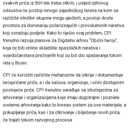
ovakvih priča iz BiH tek treba otkriti, i usljed njihovog
odsustva ne postoji mnogo zajedničkog terena na kom se
različite etničke skupine mogu ujediniti, a postoji dosta
prostora za dominaciju polarizirajućih i provokativnih narativa
koji osnažuju podjele. Kako bi riješio ovaj problem, CPI
trenutno razvija planove za Digitalnu arhivu “Obični heroji”,
koja će biti online skladište spasilačkih narativa i
svjedočanstava preživjelih koji su bili dio spašavanja tokom
rata u Bosni.
CPI će koristiti različite mehanizme da otkrije i dokumentuje
neispričane priče, a i da sačuva, organizuje, i učini dostupnim
postojeće priče. CPI trenutno sarađuje sa stručnjacima za
arhiviranje i organizacijama koje imaju dugotrajne i poznate
sisteme arhiviranja kako bi kreirao sistem za ove materijale, a
prikupljanje priča, kao i za otkrivanje i bilježenje novih priča,
će trajati tokom razvojnog procesa.