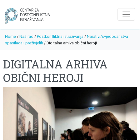
Home
/
Naš rad
/
Postkonfliktna istraživanja
/
Narativi/svjedočanstva
spasilaca i preživjelih
/
Digitalna arhiva obični heroji
DIGITALNA ARHIVA
OBIČNI HEROJI