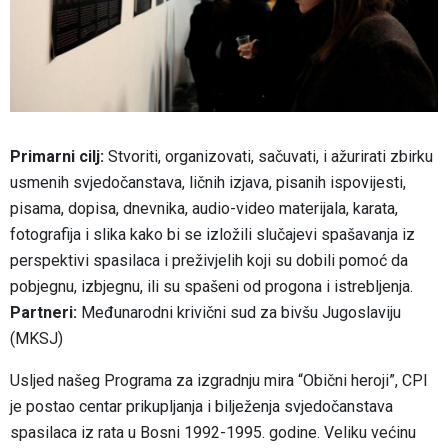
Primarni cilj:
Stvoriti, organizovati, sačuvati, i ažurirati zbirku
usmenih svjedočanstava, ličnih izjava, pisanih ispovijesti,
pisama, dopisa, dnevnika, audio-video materijala, karata,
fotografija i slika kako bi se izložili slučajevi spašavanja iz
perspektivi spasilaca i preživjelih koji su dobili pomoć da
pobjegnu, izbjegnu, ili su spašeni od progona i istrebljenja.
Partneri:
Međunarodni krivični sud za bivšu Jugoslaviju
(MKSJ)
Usljed našeg Programa za izgradnju mira “Obični heroji”, CPI
je postao centar prikupljanja i bilježenja svjedočanstava
spasilaca iz rata u Bosni 1992-1995. godine. Veliku većinu