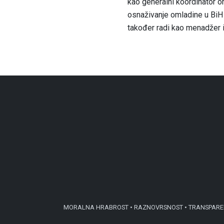
kao generalni koordinator or
osnaživanje omladine u BiH 
također radi kao menadžer i
MORALNA HRABROST • RAZNOVRSNOST • TRANSPARENTN