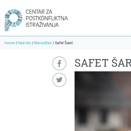
Home
/
Naš tim
/
Menadžeri
/
Safet Šarić
SAFET ŠAR