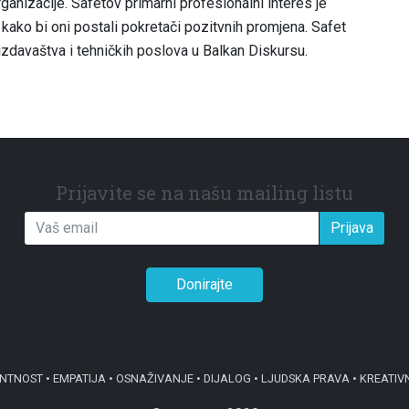
ganizacije. Safetov primarni profesionalni interes je
kako bi oni postali pokretači pozitvnih promjena. Safet
zdavaštva i tehničkih poslova u Balkan Diskursu.
Prijavite se na našu mailing listu
Prijava
Donirajte
OST • EMPATIJA • OSNAŽIVANJE • DIJALOG • LJUDSKA PRAVA • KREATIV